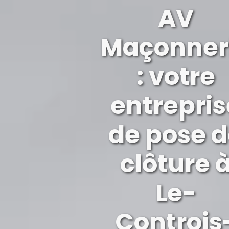
AV
Maçonner
: votre
entrepris
de pose 
clôture 
Le-
Controis