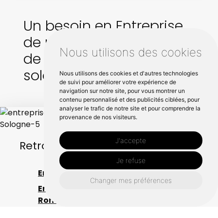
Un besoin en Entreprise
de pose de clôture près
Nous utilisons des cookies
de Le-controis-en-
sologne ?
Nous utilisons des cookies et d'autres technologies
de suivi pour améliorer votre expérience de
navigation sur notre site, pour vous montrer un
contenu personnalisé et des publicités ciblées, pour
analyser le trafic de notre site et pour comprendre la
provenance de nos visiteurs.
J'accepte
Retrouvez nous également ici :
Je refuse
Entreprise de pose de clôture à Blois
Changer mes préférences
Entreprise de pose de clôture à
Romorantin-lanthenay
Entreprise de pose de clôture à