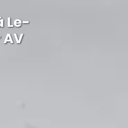
à Le-
r AV