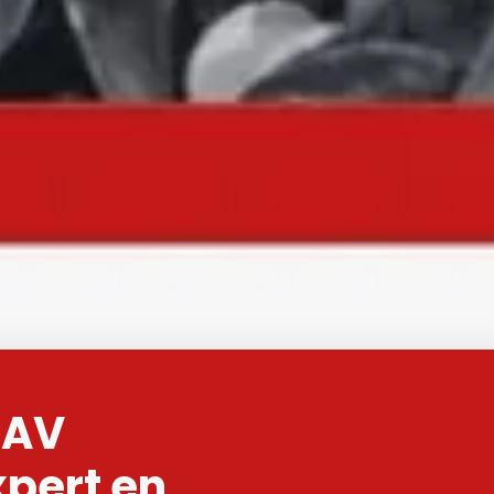
'AV
pert en