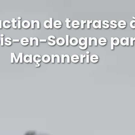
ction de terrasse 
is-en-Sologne pa
Maçonnerie